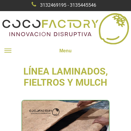
3132469195 - 3135445546
Menu
LÍNEA LAMINADOS,
FIELTROS Y MULCH