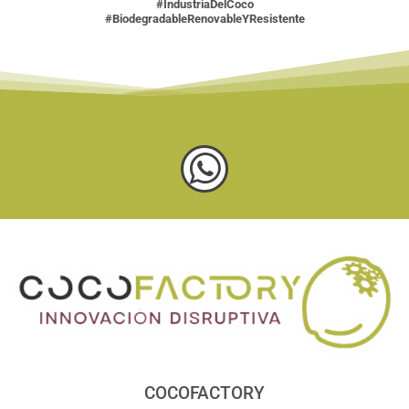
#IndustriaDelCoco
#BiodegradableRenovableYResistente
COCOFACTORY